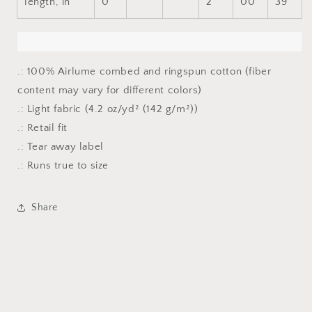
length, in
0
2
00
39
.: 100% Airlume combed and ringspun cotton (fiber
content may vary for different colors)
.: Light fabric (4.2 oz/yd² (142 g/m²))
.: Retail fit
.: Tear away label
.: Runs true to size
Share