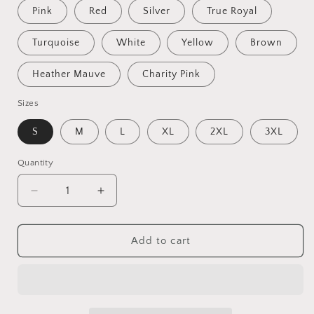
Pink
Red
Silver
True Royal
Turquoise
White
Yellow
Brown
Heather Mauve
Charity Pink
Sizes
S
M
L
XL
2XL
3XL
Quantity
Quantity
Decrease
Increase
quantity
quantity
for
for
Cuerpo
Cuerpo
Add to cart
De
De
Verano,
Verano,
Shirt
Shirt