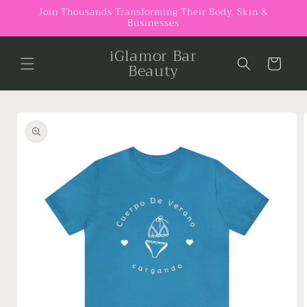
Skip to
Join Thousands Transforming Their Body, Skin &
Businesses
content
iGlamor Bar
Cart
Beauty
Skip to
product
information