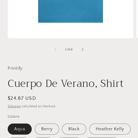
Open
media
1
of
1
/
168
in
i
modal
Printify
Cuerpo De Verano, Shirt
Regular
$24.87 USD
price
Shipping
calculated at checkout.
Colors
Aqua
Berry
Black
Heather Kelly