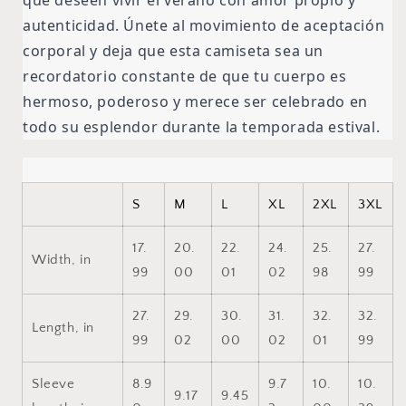
que deseen vivir el verano con amor propio y
autenticidad. Únete al movimiento de aceptación
corporal y deja que esta camiseta sea un
recordatorio constante de que tu cuerpo es
hermoso, poderoso y merece ser celebrado en
todo su esplendor durante la temporada estival.
S
M
L
XL
2XL
3XL
17.
20.
22.
24.
25.
27.
Width, in
99
00
01
02
98
99
27.
29.
30.
31.
32.
32.
Length, in
99
02
00
02
01
99
Sleeve
8.9
9.7
10.
10.
9.17
9.45